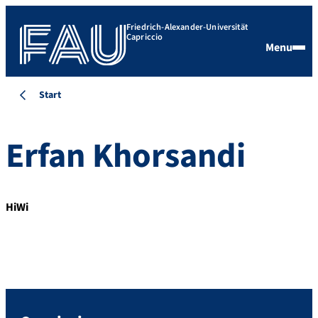
Friedrich-Alexander-Universität
Capriccio
Menu
Start
Erfan
Khorsandi
HiWi